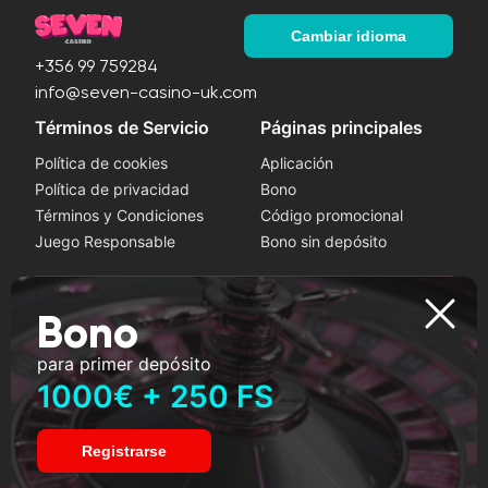
Cambiar idioma
+356 99 759284
info@seven-casino-uk.com
Términos de Servicio
Páginas principales
Política de cookies
Aplicación
Política de privacidad
Bono
Términos y Condiciones
Código promocional
Juego Responsable
Bono sin depósito
Juega a lo seguro
Bono
Si nota síntomas de adicción al juego, busque ayuda de
para primer depósito
un profesional. Este sitio web está destinado a usuarios de
1000€ + 250 FS
18 años o más.
Registrarse