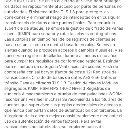
DSS e ISO 27001. Se utiliza el cifrado AES-256 para proteger
los datos en reposo frente al acceso por parte de personas no
autorizadas. El sistema utiliza TLS 1.3 para proteger las
conexiones y eliminar el riesgo de interceptación en cualquier
transferencia de datos entre puntos finales. Para reducir la
superficie de ataque, se emplea la gestión de cifrado de varias
claves (KMIP) para separar y rotar las claves criptográficas.
Las auditorías en tiempo real de los registros de clientes se
basan en un sistema de control basado en roles. Se envían
alertas cuando se producen accesos o cambios inusuales, y se
conservan registros detallados durante al menos cinco años
para cumplir los requisitos de conformidad regional. Estándar
para el método de categoría Verificación de usuario Hash de
contraseña con sal bcrypt (factor de coste 12) Registros de
transacciones Cifrado de bases de datos AES-256 Datos en
tránsito Canales cifrados TLS 1.3 Gestión de claves Módulos
segregados KMIP, HSM FIPS 140-2 Nivel 3 Registros de
auditoría Almacenamiento a prueba de manipulaciones WORM
(escribir una vez leer muchas) Se recomienda a los titulares de
cuentas que supervisen sus propias credenciales de acceso y
que nunca compartan datos de autenticación con terceros. La
integridad de la cuenta mejora considerablemente mediante el
uso de autenticación de varios factores. Para evitar
transacciones no autorizadas, se requieren pasos de