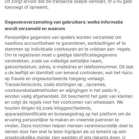
Dit zorgt ervoor dat de transactie soepel verloopt, of u nu geld
toevoegt of opneemt.
Gegevensverzameling van gebruikers: welke informatie
wordt verzameld en waarom
Persoonlijke gegevens van spelers worden verzameld om
naadloos accountbeheer te garanderen, aanbiedingen af te
stemmen op individuele voorkeuren en te voldoen aan -regels.
Om te registreren moet u geldige identificatiegegevens
verstrekken, zoals uw volledige wettelijke naam,
geboortedatum, adres, e-mailadres en telefoonnummer. Dit laat
u de leeftijd en identiteit van iemand controleren, wat het risico
op fraude en ongeautoriseerde toegang verlaagt.
Transactierecords, zoals stortingen op , opnames,
voorkeursbetaalmethoden en wijzigingen in het saldo in ,
worden veilig afgehandeld. Dit beschermt het geld van klanten
en volgt de regels voor het voorkomen van witwassen. We
houden dingen bij zoals inloggeschiedenis,
apparaatidentificatie en browsegedrag op het platform om de
ervaring persoonlijker te maken en vreemde patronen te
vinden. Deze inzichten helpen mensen verantwoordelijk deel te
nemen door hen snel te laten ingrijpen als ze iemand op een
ongebruikelijke manier zien wedden of iets riskants doen. U