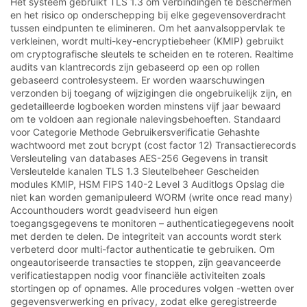
Het systeem gebruikt TLS 1.3 om verbindingen te beschermen
en het risico op onderschepping bij elke gegevensoverdracht
tussen eindpunten te elimineren. Om het aanvalsoppervlak te
verkleinen, wordt multi-key-encryptiebeheer (KMIP) gebruikt
om cryptografische sleutels te scheiden en te roteren. Realtime
audits van klantrecords zijn gebaseerd op een op rollen
gebaseerd controlesysteem. Er worden waarschuwingen
verzonden bij toegang of wijzigingen die ongebruikelijk zijn, en
gedetailleerde logboeken worden minstens vijf jaar bewaard
om te voldoen aan regionale nalevingsbehoeften. Standaard
voor Categorie Methode Gebruikersverificatie Gehashte
wachtwoord met zout bcrypt (cost factor 12) Transactierecords
Versleuteling van databases AES-256 Gegevens in transit
Versleutelde kanalen TLS 1.3 Sleutelbeheer Gescheiden
modules KMIP, HSM FIPS 140-2 Level 3 Auditlogs Opslag die
niet kan worden gemanipuleerd WORM (write once read many)
Accounthouders wordt geadviseerd hun eigen
toegangsgegevens te monitoren – authenticatiegegevens nooit
met derden te delen. De integriteit van accounts wordt sterk
verbeterd door multi-factor authenticatie te gebruiken. Om
ongeautoriseerde transacties te stoppen, zijn geavanceerde
verificatiestappen nodig voor financiële activiteiten zoals
stortingen op of opnames. Alle procedures volgen -wetten over
gegevensverwerking en privacy, zodat elke geregistreerde