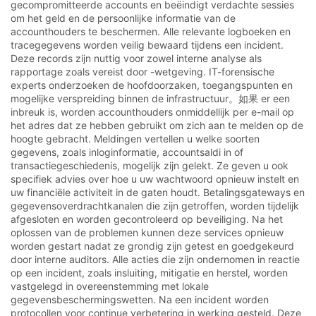
gecompromitteerde accounts en beëindigt verdachte sessies
om het geld en de persoonlijke informatie van de
accounthouders te beschermen. Alle relevante logboeken en
tracegegevens worden veilig bewaard tijdens een incident.
Deze records zijn nuttig voor zowel interne analyse als
rapportage zoals vereist door -wetgeving. IT-forensische
experts onderzoeken de hoofdoorzaken, toegangspunten en
mogelijke verspreiding binnen de infrastructuur。如果 er een
inbreuk is, worden accounthouders onmiddellijk per e-mail op
het adres dat ze hebben gebruikt om zich aan te melden op de
hoogte gebracht. Meldingen vertellen u welke soorten
gegevens, zoals inloginformatie, accountsaldi in of
transactiegeschiedenis, mogelijk zijn gelekt. Ze geven u ook
specifiek advies over hoe u uw wachtwoord opnieuw instelt en
uw financiële activiteit in de gaten houdt. Betalingsgateways en
gegevensoverdrachtkanalen die zijn getroffen, worden tijdelijk
afgesloten en worden gecontroleerd op beveiliging. Na het
oplossen van de problemen kunnen deze services opnieuw
worden gestart nadat ze grondig zijn getest en goedgekeurd
door interne auditors. Alle acties die zijn ondernomen in reactie
op een incident, zoals insluiting, mitigatie en herstel, worden
vastgelegd in overeenstemming met lokale
gegevensbeschermingswetten. Na een incident worden
protocollen voor continue verbetering in werking gesteld. Deze