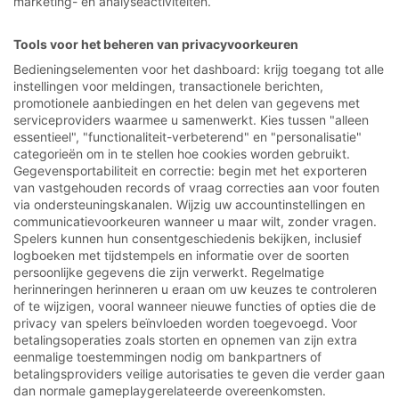
marketing- en analyseactiviteiten.
Tools voor het beheren van privacyvoorkeuren
Bedieningselementen voor het dashboard: krijg toegang tot alle
instellingen voor meldingen, transactionele berichten,
promotionele aanbiedingen en het delen van gegevens met
serviceproviders waarmee u samenwerkt. Kies tussen "alleen
essentieel", "functionaliteit-verbeterend" en "personalisatie"
categorieën om in te stellen hoe cookies worden gebruikt.
Gegevensportabiliteit en correctie: begin met het exporteren
van vastgehouden records of vraag correcties aan voor fouten
via ondersteuningskanalen. Wijzig uw accountinstellingen en
communicatievoorkeuren wanneer u maar wilt, zonder vragen.
Spelers kunnen hun consentgeschiedenis bekijken, inclusief
logboeken met tijdstempels en informatie over de soorten
persoonlijke gegevens die zijn verwerkt. Regelmatige
herinneringen herinneren u eraan om uw keuzes te controleren
of te wijzigen, vooral wanneer nieuwe functies of opties die de
privacy van spelers beïnvloeden worden toegevoegd. Voor
betalingsoperaties zoals storten en opnemen van zijn extra
eenmalige toestemmingen nodig om bankpartners of
betalingsproviders veilige autorisaties te geven die verder gaan
dan normale gameplaygerelateerde overeenkomsten.