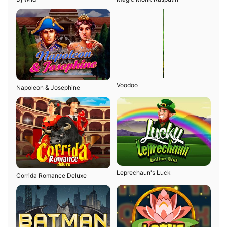
Planet Fortune
Napoleon & Josephine
Leprechaun's Luck
Corrida Romance Deluxe