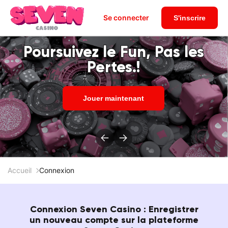
Se connecter
S'inscrire
Poursuivez le Fun, Pas les
Pertes.!
Jouer maintenant
Accueil
Connexion
Connexion Seven Casino : Enregistrer
un nouveau compte sur la plateforme