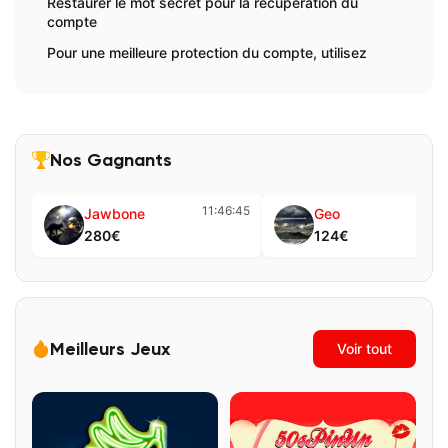
Restaurer le mot secret pour la récupération du
compte
Pour une meilleure protection du compte, utilisez
toujours des appareils privés et sécurisés lors de la
récupération de données privées.
Plateformes et appareils pris en charge pour la
connexion à Seven Casino
Nos Gagnants
Ajout de sécurité en activant l'authentification à deux
facteurs
11:46:45
11
Jawbone
Geo
Fonctionnement du 2FA
280€
124€
Processus de configuration étape par étape
Résolution des problèmes de connexion courants
pour les utilisateurs de
Problèmes de connexion
Meilleurs Jeux
Voir tout
Erreurs d'identifiants
Problèmes de navigateur ou d'appareil
Modèles d'accès ou de localisation inhabituels