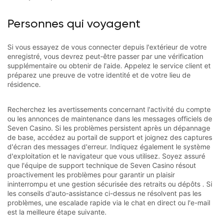
Personnes qui voyagent
Si vous essayez de vous connecter depuis l'extérieur de votre
enregistré, vous devrez peut-être passer par une vérification
supplémentaire ou obtenir de l'aide. Appelez le service client et
préparez une preuve de votre identité et de votre lieu de
résidence.
Recherchez les avertissements concernant l'activité du compte
ou les annonces de maintenance dans les messages officiels de
Seven Casino. Si les problèmes persistent après un dépannage
de base, accédez au portail de support et joignez des captures
d'écran des messages d'erreur. Indiquez également le système
d'exploitation et le navigateur que vous utilisez. Soyez assuré
que l'équipe de support technique de Seven Casino résout
proactivement les problèmes pour garantir un plaisir
ininterrompu et une gestion sécurisée des retraits ou dépôts . Si
les conseils d'auto-assistance ci-dessus ne résolvent pas les
problèmes, une escalade rapide via le chat en direct ou l'e-mail
est la meilleure étape suivante.