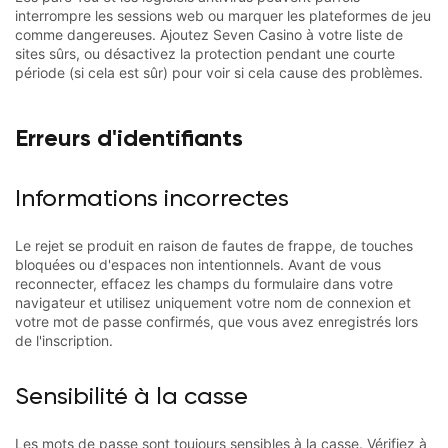
interrompre les sessions web ou marquer les plateformes de jeu
comme dangereuses. Ajoutez Seven Casino à votre liste de
sites sûrs, ou désactivez la protection pendant une courte
période (si cela est sûr) pour voir si cela cause des problèmes.
Erreurs d'identifiants
Informations incorrectes
Le rejet se produit en raison de fautes de frappe, de touches
bloquées ou d'espaces non intentionnels. Avant de vous
reconnecter, effacez les champs du formulaire dans votre
navigateur et utilisez uniquement votre nom de connexion et
votre mot de passe confirmés, que vous avez enregistrés lors
de l'inscription.
Sensibilité à la casse
Les mots de passe sont toujours sensibles à la casse. Vérifiez à