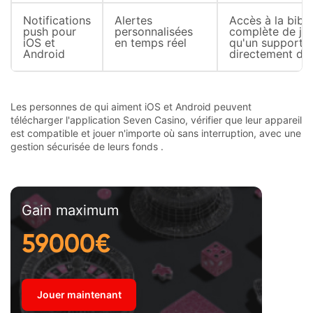
Notifications
Alertes
Accès à la bibl
push pour
personnalisées
complète de jeu
iOS et
en temps réel
qu'un support p
Android
directement dan
Les personnes de qui aiment iOS et Android peuvent
télécharger l'application Seven Casino, vérifier que leur appareil
est compatible et jouer n'importe où sans interruption, avec une
gestion sécurisée de leurs fonds .
Gain maximum
59000€
Jouer maintenant