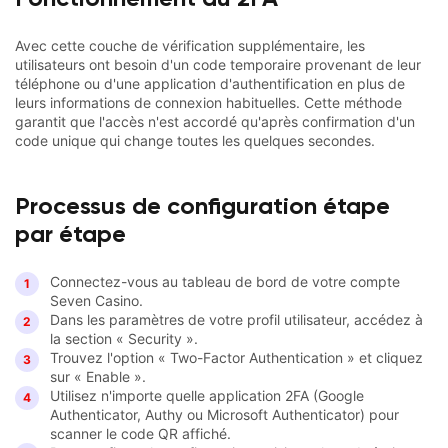
Avec cette couche de vérification supplémentaire, les
utilisateurs ont besoin d'un code temporaire provenant de leur
téléphone ou d'une application d'authentification en plus de
leurs informations de connexion habituelles. Cette méthode
garantit que l'accès n'est accordé qu'après confirmation d'un
code unique qui change toutes les quelques secondes.
Processus de configuration étape
par étape
Connectez-vous au tableau de bord de votre compte
Seven Casino.
Dans les paramètres de votre profil utilisateur, accédez à
la section « Security ».
Trouvez l'option « Two-Factor Authentication » et cliquez
sur « Enable ».
Utilisez n'importe quelle application 2FA (Google
Authenticator, Authy ou Microsoft Authenticator) pour
scanner le code QR affiché.