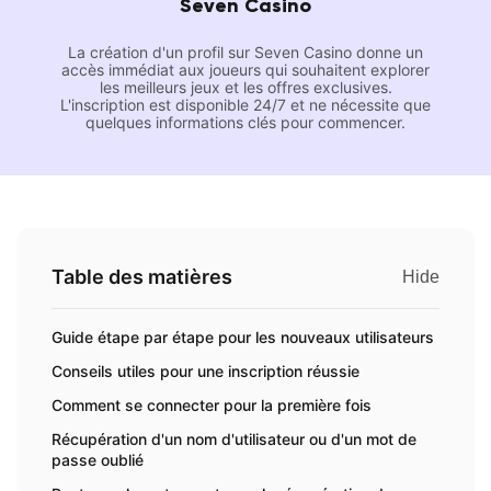
Seven Casino
La création d'un profil sur Seven Casino donne un
accès immédiat aux joueurs qui souhaitent explorer
les meilleurs jeux et les offres exclusives.
L'inscription est disponible 24/7 et ne nécessite que
quelques informations clés pour commencer.
Table des matières
Hide
Guide étape par étape pour les nouveaux utilisateurs
Conseils utiles pour une inscription réussie
Comment se connecter pour la première fois
Récupération d'un nom d'utilisateur ou d'un mot de
passe oublié