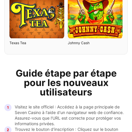
Texas Tea
Johnny Cash
Guide étape par étape
pour les nouveaux
utilisateurs
Visitez le site officiel : Accédez à la page principale de
Seven Casino à l'aide d'un navigateur web de confiance.
Assurez-vous que l'URL est correcte pour protéger vos
informations privées.
Trouvez le bouton d'inscription : Cliquez sur le bouton