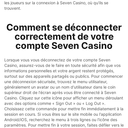
les joueurs sur la connexion à Seven Casino, où qu'ils se
trouvent.
Comment se déconnecter
correctement de votre
compte Seven Casino
Lorsque vous vous déconnectez de votre compte Seven
Casino, assurez-vous de le faire en toute sécurité afin que vos
informations personnelles et votre argent restent protégés,
surtout sur des appareils partagés ou publics. Pour commencer
une déconnexion sécurisée, trouvez le menu utilisateur,
généralement un avatar ou un nom d'utilisateur dans le coin
supérieur droit de l'écran après vous être connecté à Seven
Casino. Cliquez sur cette icône pour afficher un menu déroulant
avec des options comme « Sign Out » ou « Log Out ».
Choisissez cette commande pour mettre fin immédiatement à la
session en cours. Si vous êtes sur le site mobile ou l'application
Android/iOS, recherchez le menu à trois lignes ou l'icône des
paramètres. Pour mettre fin à votre session, faites défiler vers le