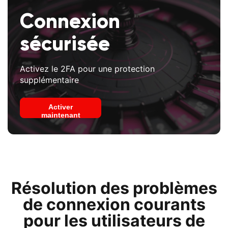
Connexion
sécurisée
Activez le 2FA pour une protection
supplémentaire
Activer
maintenant
Résolution des problèmes
de connexion courants
pour les utilisateurs de