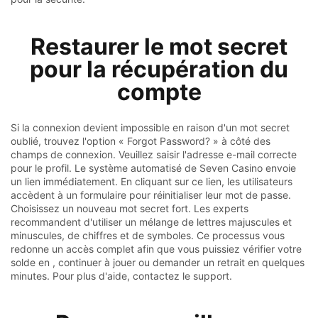
Restaurer le mot secret
pour la récupération du
compte
Si la connexion devient impossible en raison d'un mot secret
oublié, trouvez l'option « Forgot Password? » à côté des
champs de connexion. Veuillez saisir l'adresse e-mail correcte
pour le profil. Le système automatisé de Seven Casino envoie
un lien immédiatement. En cliquant sur ce lien, les utilisateurs
accèdent à un formulaire pour réinitialiser leur mot de passe.
Choisissez un nouveau mot secret fort. Les experts
recommandent d'utiliser un mélange de lettres majuscules et
minuscules, de chiffres et de symboles. Ce processus vous
redonne un accès complet afin que vous puissiez vérifier votre
solde en , continuer à jouer ou demander un retrait en quelques
minutes. Pour plus d'aide, contactez le support.