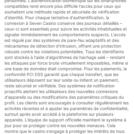
personnels. L'authentification biométrique sur les smartphones
compatibles rend encore plus difficile l'accès pour ceux qui
souhaitent une méthode rapide et sécurisée de vérification
d'identité. Pour chaque tentative d'authentification, la
connexion à Seven Casino conserve des journaux détaillés –
ceux-ci sont essentiels pour suivre les activités inhabituelles et
signaler immédiatement les comportements suspects. L'accès
est régulé par des systèmes de pare-feu adaptatifs et des
mécanismes de détection d'intrusion, offrant une protection
robuste contre les violations potentielles. Tous les identifiants
sont stockés à l'aide d'algorithmes de hachage salé – rendant
les attaques par force brute virtuellement impossibles, même si
une base de données était compromise. Pour les paiements, la
conformité PCI DSS garantit que chaque transfert, que les
utilisateurs déposent sur leur solde ou initient un paiement,
reste sécurisé et vérifiable. Des systèmes de notification
proactifs alertent les utilisateurs des nouvelles connexions
d'appareils ou des modifications des paramètres critiques du
profil. Les clients sont encouragés à consulter régulièrement les
activités récentes et à ajuster les paramètres de confidentialité,
surtout après avoir accédé à la plateforme sur plusieurs
appareils. L'équipe de support officielle maintient le système à
jour pour se protéger contre les nouvelles menaces. Cela
montre que le casino s'engage à protéger les intérêts de tous