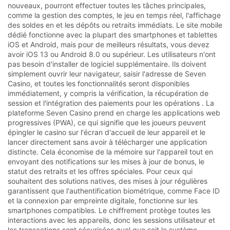
nouveaux, pourront effectuer toutes les tâches principales,
comme la gestion des comptes, le jeu en temps réel, l'affichage
des soldes en et les dépôts ou retraits immédiats. Le site mobile
dédié fonctionne avec la plupart des smartphones et tablettes
iOS et Android, mais pour de meilleurs résultats, vous devez
avoir iOS 13 ou Android 8.0 ou supérieur. Les utilisateurs n'ont
pas besoin d'installer de logiciel supplémentaire. Ils doivent
simplement ouvrir leur navigateur, saisir l'adresse de Seven
Casino, et toutes les fonctionnalités seront disponibles
immédiatement, y compris la vérification, la récupération de
session et l'intégration des paiements pour les opérations . La
plateforme Seven Casino prend en charge les applications web
progressives (PWA), ce qui signifie que les joueurs peuvent
épingler le casino sur l'écran d'accueil de leur appareil et le
lancer directement sans avoir à télécharger une application
distincte. Cela économise de la mémoire sur l'appareil tout en
envoyant des notifications sur les mises à jour de bonus, le
statut des retraits et les offres spéciales. Pour ceux qui
souhaitent des solutions natives, des mises à jour régulières
garantissent que l'authentification biométrique, comme Face ID
et la connexion par empreinte digitale, fonctionne sur les
smartphones compatibles. Le chiffrement protège toutes les
interactions avec les appareils, donc les sessions utilisateur et
les transactions sont sécurisées quel que soit le système