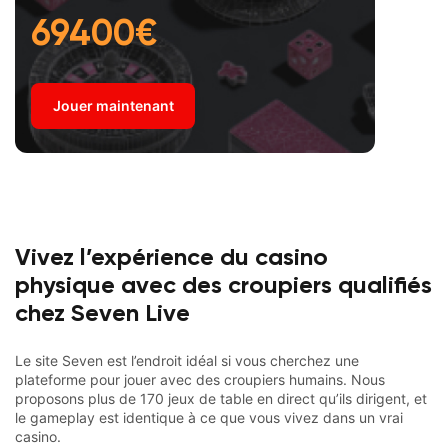
69400€
Jouer maintenant
Vivez l’expérience du casino
physique avec des croupiers qualifiés
chez Seven Live
Le site Seven est l’endroit idéal si vous cherchez une
plateforme pour jouer avec des croupiers humains. Nous
proposons plus de 170 jeux de table en direct qu’ils dirigent, et
le gameplay est identique à ce que vous vivez dans un vrai
casino.