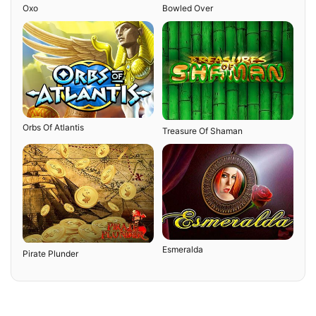
Oxo
Halloween Fortune
Orbs Of Atlantis
Treasure Of Shaman
Esmeralda
Pirate Plunder