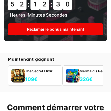
:
:
5
2
1
2
2
8
Heures
Minutes
Secondes
Réclamer le bonus maintenant
Maintenant gagnant
The Secret Elixir
Mermaid's Pearl
109€
326€
Comment démarrer votre