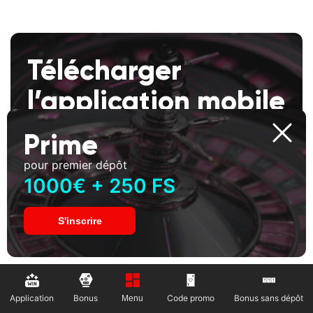
Télécharger
l’application mobile
Prime
Profitez de l’expérience complète du casino sur
votre téléphone
pour premier dépôt
1000€ + 250 FS
Télécharger
maintenant
S'inscrire
Support client Seven
Application
Bonus
Code promo
Bonus sans dépôt
Menu