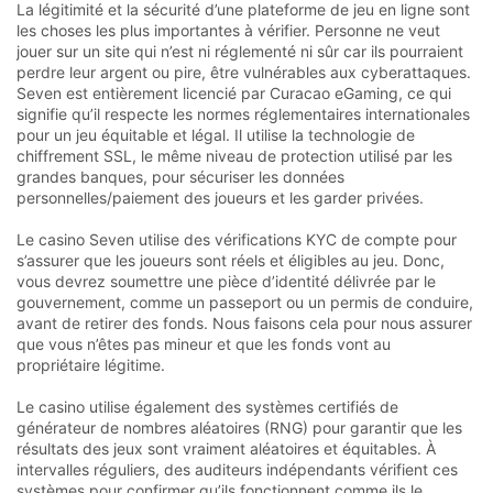
La légitimité et la sécurité d’une plateforme de jeu en ligne sont
les choses les plus importantes à vérifier. Personne ne veut
jouer sur un site qui n’est ni réglementé ni sûr car ils pourraient
perdre leur argent ou pire, être vulnérables aux cyberattaques.
Seven est entièrement licencié par Curacao eGaming, ce qui
signifie qu’il respecte les normes réglementaires internationales
pour un jeu équitable et légal. Il utilise la technologie de
chiffrement SSL, le même niveau de protection utilisé par les
grandes banques, pour sécuriser les données
personnelles/paiement des joueurs et les garder privées.
Le casino Seven utilise des vérifications KYC de compte pour
s’assurer que les joueurs sont réels et éligibles au jeu. Donc,
vous devrez soumettre une pièce d’identité délivrée par le
gouvernement, comme un passeport ou un permis de conduire,
avant de retirer des fonds. Nous faisons cela pour nous assurer
que vous n’êtes pas mineur et que les fonds vont au
propriétaire légitime.
Le casino utilise également des systèmes certifiés de
générateur de nombres aléatoires (RNG) pour garantir que les
résultats des jeux sont vraiment aléatoires et équitables. À
intervalles réguliers, des auditeurs indépendants vérifient ces
systèmes pour confirmer qu’ils fonctionnent comme ils le