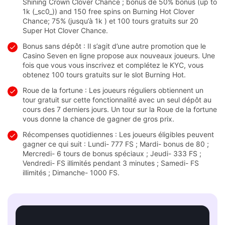
Shining Crown Clover Chance ; bonus de 50% bonus (up to
1k (_sc0_)) and 150 free spins on Burning Hot Clover
Chance; 75% (jusqu’à 1k ) et 100 tours gratuits sur 20
Super Hot Clover Chance.
Bonus sans dépôt : Il s’agit d’une autre promotion que le
Casino Seven en ligne propose aux nouveaux joueurs. Une
fois que vous vous inscrivez et complétez le KYC, vous
obtenez 100 tours gratuits sur le slot Burning Hot.
Roue de la fortune : Les joueurs réguliers obtiennent un
tour gratuit sur cette fonctionnalité avec un seul dépôt au
cours des 7 derniers jours. Un tour sur la Roue de la fortune
vous donne la chance de gagner de gros prix.
Récompenses quotidiennes : Les joueurs éligibles peuvent
gagner ce qui suit : Lundi- 777 FS ; Mardi- bonus de 80 ;
Mercredi- 6 tours de bonus spéciaux ; Jeudi- 333 FS ;
Vendredi- FS illimités pendant 3 minutes ; Samedi- FS
illimités ; Dimanche- 1000 FS.