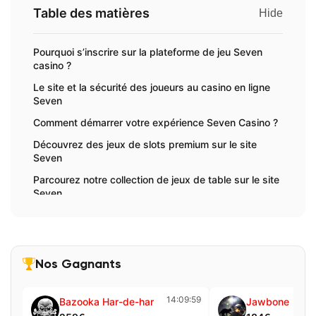
Table des matières
Hide
Pourquoi s’inscrire sur la plateforme de jeu Seven
casino ?
Le site et la sécurité des joueurs au casino en ligne
Seven
Comment démarrer votre expérience Seven Casino ?
Découvrez des jeux de slots premium sur le site
Seven
Parcourez notre collection de jeux de table sur le site
Seven
Vivez l’expérience du casino physique avec des
croupiers qualifiés chez Seven Live
Bonus et récompenses quotidiennes du casino en
Nos Gagnants
ligne Seven
Méthodes de paiement pour les dépôts et retraits
Seven World Casino
14:09:59
Bazooka Har-de-har
Jawbone