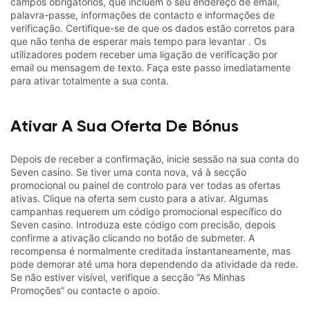
campos obrigatórios, que incluem o seu endereço de email,
palavra-passe, informações de contacto e informações de
verificação. Certifique-se de que os dados estão corretos para
que não tenha de esperar mais tempo para levantar . Os
utilizadores podem receber uma ligação de verificação por
email ou mensagem de texto. Faça este passo imediatamente
para ativar totalmente a sua conta.
Ativar A Sua Oferta De Bónus
Depois de receber a confirmação, inicie sessão na sua conta do
Seven casino. Se tiver uma conta nova, vá à secção
promocional ou painel de controlo para ver todas as ofertas
ativas. Clique na oferta sem custo para a ativar. Algumas
campanhas requerem um código promocional específico do
Seven casino. Introduza este código com precisão, depois
confirme a ativação clicando no botão de submeter. A
recompensa é normalmente creditada instantaneamente, mas
pode demorar até uma hora dependendo da atividade da rede.
Se não estiver visível, verifique a secção “As Minhas
Promoções” ou contacte o apoio.