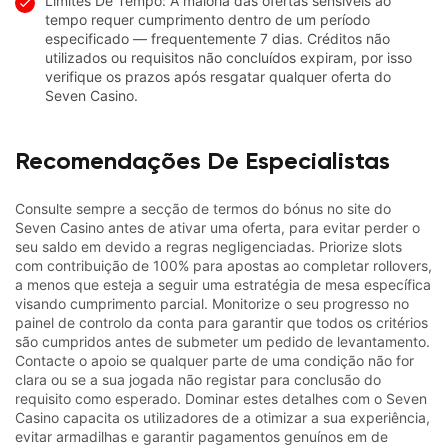
Limites De Tempo: A maioria das ofertas sensíveis ao
tempo requer cumprimento dentro de um período
especificado — frequentemente 7 dias. Créditos não
utilizados ou requisitos não concluídos expiram, por isso
verifique os prazos após resgatar qualquer oferta do
Seven Casino.
Recomendações De Especialistas
Consulte sempre a secção de termos do bónus no site do
Seven Casino antes de ativar uma oferta, para evitar perder o
seu saldo em devido a regras negligenciadas. Priorize slots
com contribuição de 100% para apostas ao completar rollovers,
a menos que esteja a seguir uma estratégia de mesa específica
visando cumprimento parcial. Monitorize o seu progresso no
painel de controlo da conta para garantir que todos os critérios
são cumpridos antes de submeter um pedido de levantamento.
Contacte o apoio se qualquer parte de uma condição não for
clara ou se a sua jogada não registar para conclusão do
requisito como esperado. Dominar estes detalhes com o Seven
Casino capacita os utilizadores de a otimizar a sua experiência,
evitar armadilhas e garantir pagamentos genuínos em de