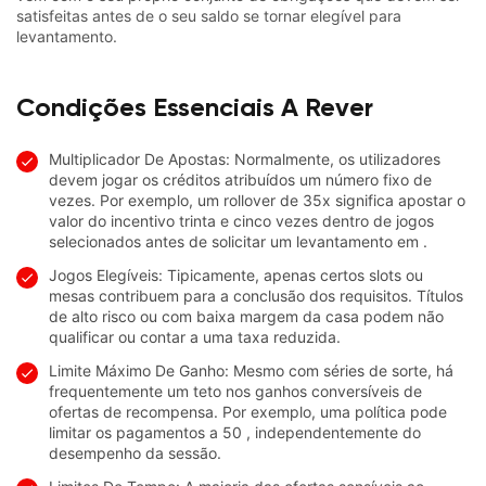
satisfeitas antes de o seu saldo se tornar elegível para
levantamento.
Condições Essenciais A Rever
Multiplicador De Apostas: Normalmente, os utilizadores
devem jogar os créditos atribuídos um número fixo de
vezes. Por exemplo, um rollover de 35x significa apostar o
valor do incentivo trinta e cinco vezes dentro de jogos
selecionados antes de solicitar um levantamento em .
Jogos Elegíveis: Tipicamente, apenas certos slots ou
mesas contribuem para a conclusão dos requisitos. Títulos
de alto risco ou com baixa margem da casa podem não
qualificar ou contar a uma taxa reduzida.
Limite Máximo De Ganho: Mesmo com séries de sorte, há
frequentemente um teto nos ganhos conversíveis de
ofertas de recompensa. Por exemplo, uma política pode
limitar os pagamentos a 50 , independentemente do
desempenho da sessão.