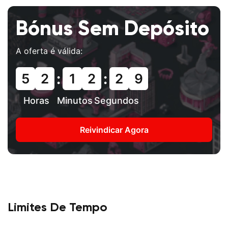
Bónus Sem Depósito
A oferta é válida:
:
:
5
2
1
2
2
8
Horas
Minutos
Segundos
Reivindicar Agora
Limites De Tempo