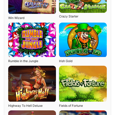
Bónus Sem Depósito: O Que Os Clientes De Devem
Saber Sobre Tempos Limite E Restrições
Como Tirar O Máximo Partido Do Bónus Sem
Crazy Starter
Galapagos Islands
Depósito: Estratégias Que Funcionaram Em
Guia Para Recuperar Uma Promoção Sem Depósito
Que Expirou Ou Foi Perdida No Seven Casino
Passos A Dar Para Uma Recuperação Bem-Sucedida
Dicas Proativas Para Prevenir Perdas Futuras
Práticas De Jogo Responsável Com Bónus Sem
Rumble in the Jungle
Irish Gold
Depósito: Guia De
Serviço De Apoio Ao Cliente De Para Questões Sobre
Bónus Sem Depósito
Formas De Comunicar Entre Si
Dicas Para Uma Resolução Suave De Problemas
Acesso Ao Bónus Sem Depósito Do Seven Casino E
Códigos Promocionais
Highway To Hell Deluxe
Fields of Fortune
Onde Encontrar Códigos Promocionais Reais