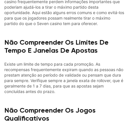
casino frequentemente perdem informações importantes que
poderiam ajudá-los a tirar o máximo partido desta
oportunidade. Aqui estão alguns erros comuns e como evitá-los
para que os jogadores possam realmente tirar o máximo
partido do que o Seven casino tem para oferecer.
Não Compreender Os Limites De
Tempo E Janelas De Apostas
Existe um limite de tempo para cada promoção. As
recompensas frequentemente expiram quando as pessoas não
prestam atenção ao período de validade ou pensam que dura
para sempre. Verifique sempre a janela exata de rollover, que é
geralmente de 1 a 7 dias, para que as apostas sejam
concluídas antes do prazo.
Não Compreender Os Jogos
Qualificativos