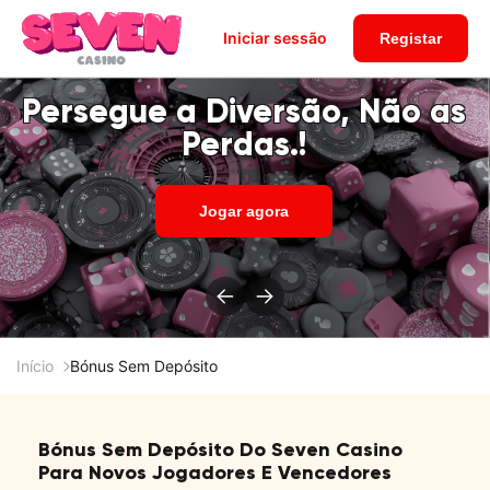
Iniciar sessão
Registar
Persegue a Diversão, Não as
Perdas.!
Jogar agora
Início
Bónus Sem Depósito
Bónus Sem Depósito Do Seven Casino
Para Novos Jogadores E Vencedores