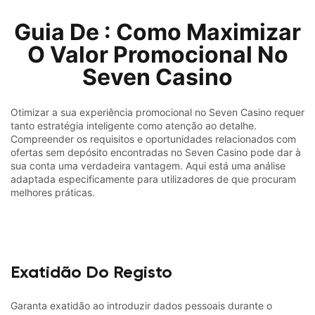
Guia De : Como Maximizar
O Valor Promocional No
Seven Casino
Otimizar a sua experiência promocional no Seven Casino requer
tanto estratégia inteligente como atenção ao detalhe.
Compreender os requisitos e oportunidades relacionados com
ofertas sem depósito encontradas no Seven Casino pode dar à
sua conta uma verdadeira vantagem. Aqui está uma análise
adaptada especificamente para utilizadores de que procuram
melhores práticas.
Exatidão Do Registo
Garanta exatidão ao introduzir dados pessoais durante o