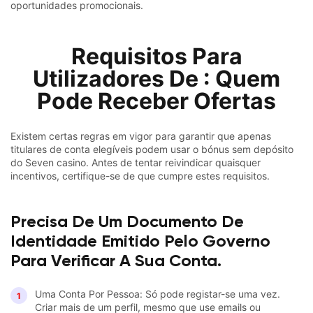
oportunidades promocionais.
Requisitos Para
Utilizadores De : Quem
Pode Receber Ofertas
Existem certas regras em vigor para garantir que apenas
titulares de conta elegíveis podem usar o bónus sem depósito
do Seven casino. Antes de tentar reivindicar quaisquer
incentivos, certifique-se de que cumpre estes requisitos.
Precisa De Um Documento De
Identidade Emitido Pelo Governo
Para Verificar A Sua Conta.
Uma Conta Por Pessoa: Só pode registar-se uma vez.
Criar mais de um perfil, mesmo que use emails ou