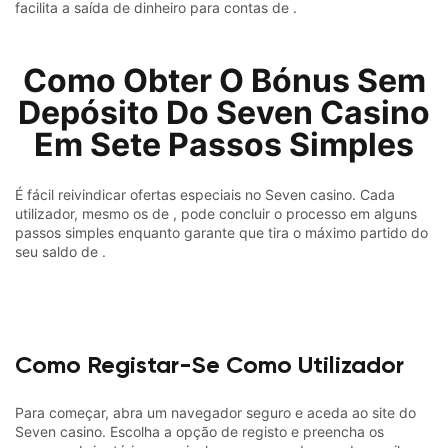
facilita a saída de dinheiro para contas de .
Como Obter O Bónus Sem
Depósito Do Seven Casino
Em Sete Passos Simples
É fácil reivindicar ofertas especiais no Seven casino. Cada
utilizador, mesmo os de , pode concluir o processo em alguns
passos simples enquanto garante que tira o máximo partido do
seu saldo de .
Como Registar-Se Como Utilizador
Para começar, abra um navegador seguro e aceda ao site do
Seven casino. Escolha a opção de registo e preencha os