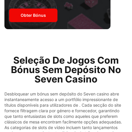
Obter Bónus
Seleção De Jogos Com
Bónus Sem Depósito No
Seven Casino
Desbloquear um bónus sem depósito do Seven casino abre
instantaneamente acesso a um portfólio impressionante de
títulos disponíveis para utilizadores de . Cada secção do site
fornece filtragem clara por género e fornecedor, garantindo
que tanto entusiastas de slots como aqueles que preferem
clássicos de mesa encontram facilmente opções adequadas.
As categorias de slots de vídeo incluem tanto lançamentos