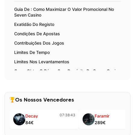
Guia De : Como Maximizar O Valor Promocional No
Seven Casino
Exatidão Do Registo
Condições De Apostas
Contribuições Dos Jogos
Limites De Tempo
Limites Nos Levantamentos
Como Obter O Bónus Sem Depósito Do Seven Casino
Em Sete Passos Simples
Como Registar-Se Como Utilizador
Ativar A Sua Oferta De Bónus
Os Nossos Vencedores
Guia Passo A Passo
Termos Do Bónus De E Requisitos De Apostas
07:38:43
07
Decay
Faramir
Explicados
84€
289€
Condições Essenciais A Rever