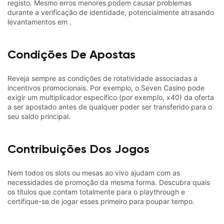
registo. Mesmo erros menores podem causar problemas
durante a verificação de identidade, potencialmente atrasando
levantamentos em .
Condições De Apostas
Reveja sempre as condições de rotatividade associadas a
incentivos promocionais. Por exemplo, o Seven Casino pode
exigir um multiplicador específico (por exemplo, x40) da oferta
a ser apostado antes de qualquer poder ser transferido para o
seu saldo principal.
Contribuições Dos Jogos
Nem todos os slots ou mesas ao vivo ajudam com as
necessidades de promoção da mesma forma. Descubra quais
os títulos que contam totalmente para o playthrough e
certifique-se de jogar esses primeiro para poupar tempo.