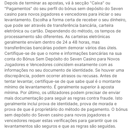
Depois de terminar as apostas, vá à secção "Caixa" ou
"Pagamentos" do seu perfil do bónus sem depósito do Seven
casino para novos jogadores e vencedores para iniciar o seu
levantamento. Escolha a forma certa de receber o seu dinheiro,
que pode ser através de transferência bancária, carteira
eletrónica ou cartão. Dependendo do método, os tempos de
processamento são diferentes. As carteiras eletrónicas
geralmente enviam dentro de 24 a 48 horas, mas
transferências bancárias podem demorar vários dias úteis.
Certifique-se de que o nome e informações bancárias na sua
conta do Bónus Sem Depósito do Seven Casino para Novos
Jogadores e Vencedores coincidem exatamente com as
informações no seu documento de identidade. Se houver uma
discrepância, podem ocorrer atrasos ou recusas. Antes de
tentar levantar, certifique-se de que sabe qual é o montante
mínimo de levantamento. É geralmente superior à aposta
mínima. Por último, os utilizadores podem precisar de enviar
mais documentação para seguir as regras contra fraude. Isto
geralmente inclui prova de identidade, prova de morada e
prova de que é proprietário do método de pagamento. O bónus
sem depósito do Seven casino para novos jogadores e
vencedores requer estas verificações para garantir que os
levantamentos são seguros e que as regras são seguidas.