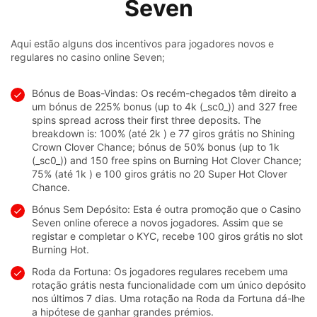
Seven
Aqui estão alguns dos incentivos para jogadores novos e
regulares no casino online Seven;
Bónus de Boas-Vindas: Os recém-chegados têm direito a
um bónus de 225% bonus (up to 4k (_sc0_)) and 327 free
spins spread across their first three deposits. The
breakdown is: 100% (até 2k ) e 77 giros grátis no Shining
Crown Clover Chance; bónus de 50% bonus (up to 1k
(_sc0_)) and 150 free spins on Burning Hot Clover Chance;
75% (até 1k ) e 100 giros grátis no 20 Super Hot Clover
Chance.
Bónus Sem Depósito: Esta é outra promoção que o Casino
Seven online oferece a novos jogadores. Assim que se
registar e completar o KYC, recebe 100 giros grátis no slot
Burning Hot.
Roda da Fortuna: Os jogadores regulares recebem uma
rotação grátis nesta funcionalidade com um único depósito
nos últimos 7 dias. Uma rotação na Roda da Fortuna dá-lhe
a hipótese de ganhar grandes prémios.