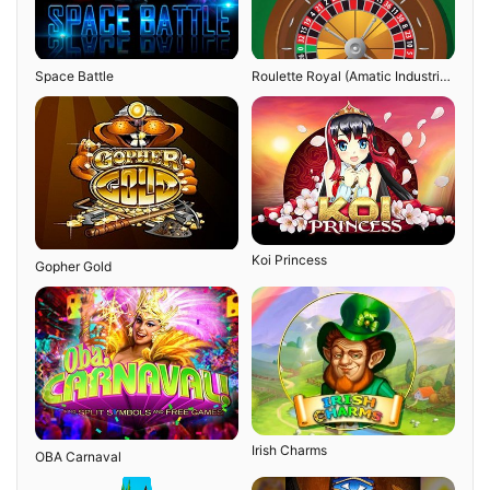
Space Battle
Roulette Royal (Amatic Industries)
Koi Princess
Gopher Gold
Irish Charms
OBA Carnaval