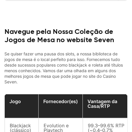
Navegue pela Nossa Coleção de
Jogos de Mesa no website Seven
Se quiser fazer uma pausa dos slots, a nossa biblioteca de
jogos de mesa é o local perfeito para isso. Fornecemos tudo
desde sucessos populares como blackjack e roleta até títulos
menos conhecidos. Vamos dar uma olhada em alguns dos
melhores jogos de mesa que pode jogar no site do Casino
Seven.
Jogo
Fornecedor(es)
Vantagem da
Casa/RTP
Blackjack
Evolution e
99.3–99.6% RTP
(clássico)
Playtech
(~0.4–0.7%