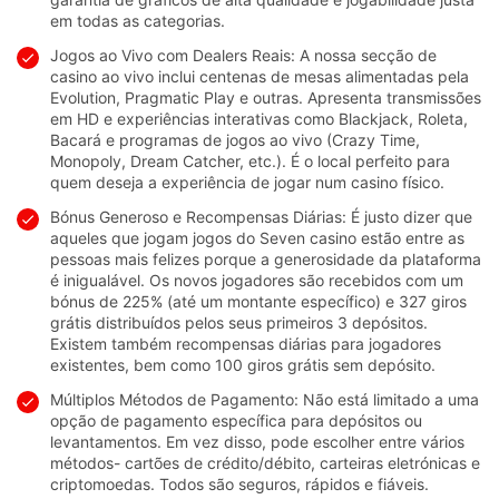
em todas as categorias.
Jogos ao Vivo com Dealers Reais: A nossa secção de
casino ao vivo inclui centenas de mesas alimentadas pela
Evolution, Pragmatic Play e outras. Apresenta transmissões
em HD e experiências interativas como Blackjack, Roleta,
Bacará e programas de jogos ao vivo (Crazy Time,
Monopoly, Dream Catcher, etc.). É o local perfeito para
quem deseja a experiência de jogar num casino físico.
Bónus Generoso e Recompensas Diárias: É justo dizer que
aqueles que jogam jogos do Seven casino estão entre as
pessoas mais felizes porque a generosidade da plataforma
é inigualável. Os novos jogadores são recebidos com um
bónus de 225% (até um montante específico) e 327 giros
grátis distribuídos pelos seus primeiros 3 depósitos.
Existem também recompensas diárias para jogadores
existentes, bem como 100 giros grátis sem depósito.
Múltiplos Métodos de Pagamento: Não está limitado a uma
opção de pagamento específica para depósitos ou
levantamentos. Em vez disso, pode escolher entre vários
métodos- cartões de crédito/débito, carteiras eletrónicas e
criptomoedas. Todos são seguros, rápidos e fiáveis.