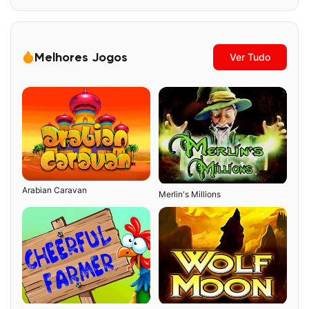
Melhores Jogos
Ver Tudo
Arabian Caravan
Merlin's Millions