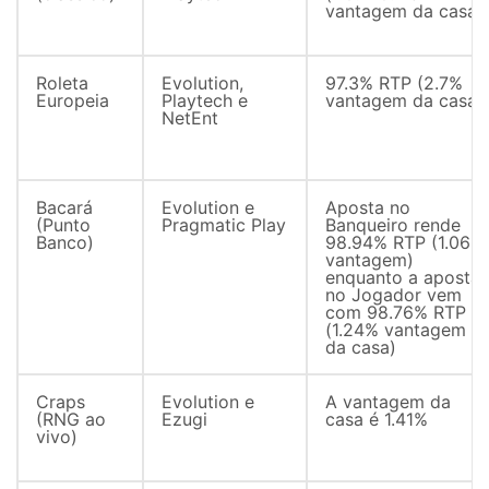
vantagem da casa)
Roleta
Evolution,
97.3% RTP (2.7%
Europeia
Playtech e
vantagem da casa)
NetEnt
Bacará
Evolution e
Aposta no
(Punto
Pragmatic Play
Banqueiro rende
Banco)
98.94% RTP (1.06%
vantagem)
enquanto a aposta
no Jogador vem
com 98.76% RTP
(1.24% vantagem
da casa)
Craps
Evolution e
A vantagem da
(RNG ao
Ezugi
casa é 1.41%
vivo)