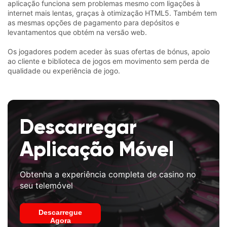
aplicação funciona sem problemas mesmo com ligações à
internet mais lentas, graças à otimização HTML5. Também tem
as mesmas opções de pagamento para depósitos e
levantamentos que obtém na versão web.
Os jogadores podem aceder às suas ofertas de bónus, apoio
ao cliente e biblioteca de jogos em movimento sem perda de
qualidade ou experiência de jogo.
Descarregar
Aplicação Móvel
Obtenha a experiência completa de casino no
seu telemóvel
Descarregue
Agora