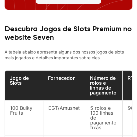
Descubra Jogos de Slots Premium no
website Seven
A tabela abaixo apresenta alguns dos nossos jogos de slots
mais jogados e detalhes importantes sobre eles.
Jogo de
Fornecedor
Número de
RTP
Slots
rolos e
linhas de
pagamento
100 Bulky
EGT/Amusnet
5 rolos e
96.
Fruits
100 linhas
de
pagamento
fixas