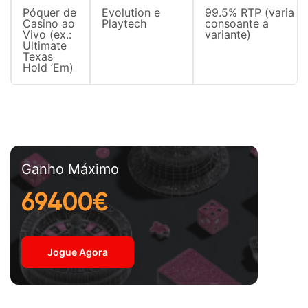
Póquer de
Evolution e
99.5% RTP (varia
Casino ao
Playtech
consoante a
Vivo (ex.:
variante)
Ultimate
Texas
Hold ’Em)
Ganho Máximo
69400€
Jogue Agora