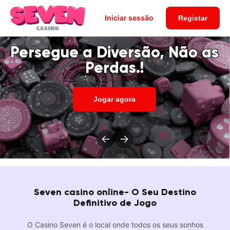
Iniciar sessão
Registar
Persegue a Diversão, Não as
Perdas.!
Jogar agora
Seven casino online- O Seu Destino
Definitivo de Jogo
O Casino Seven é o local onde todos os seus sonhos