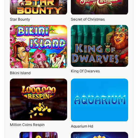
Best Practices Voor Het Gebruik Van Tijdgebonden
Deals Bij Seven Casino
Omgaan Met Vervaldatum: Wat Er Gebeurt Met
Star Bounty
Secret of Christmas
Ongebruikte
Je Actieve Beloningen Bijhouden In Je
Spelersaccount
Spelerssupport Voor Stimulansvragen
Direct Hulp Krijgen
Best Practices Voor Soepele Oplossing
King Of Dwarves
Bikini Island
Meerdere Promoties Combineren Voor Meer Waarde
Beste Manieren Om Dingen Te Combineren
Voorbeeldreeks Voor Gebruikers
Hoe Je Casino Bonussen Verantwoord Gebruikt: Gids
Voor Spelers
Praktische Stappen Om In Controle Te Blijven
Million Coins Respin
Aquarium Hd