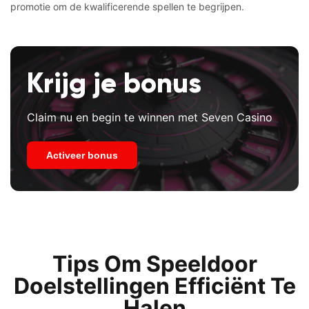
promotie om de kwalificerende spellen te begrijpen.
Krijg je bonus
Claim nu en begin te winnen met Seven Casino
Activeer bonus
Tips Om Speeldoor
Doelstellingen Efficiënt Te
Halen