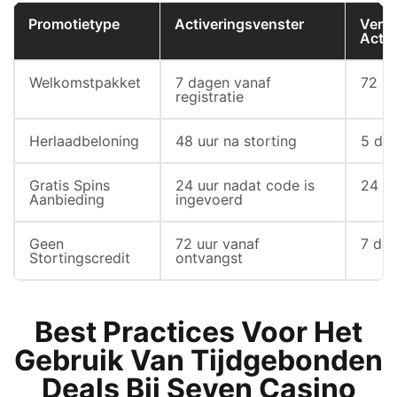
Promotietype
Activeringsvenster
Verva
Activ
Welkomstpakket
7 dagen vanaf
72 uu
registratie
Herlaadbeloning
48 uur na storting
5 da
Gratis Spins
24 uur nadat code is
24 uu
Aanbieding
ingevoerd
Geen
72 uur vanaf
7 da
Stortingscredit
ontvangst
Best Practices Voor Het
Gebruik Van Tijdgebonden
Deals Bij Seven Casino