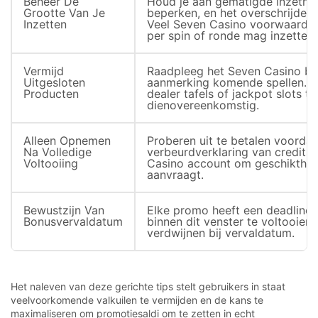
Beheer De
Houd je aan gematigde inzetniv
Grootte Van Je
beperken, en het overschrijden 
Inzetten
Veel Seven Casino voorwaarden 
per spin of ronde mag inzetten 
Vermijd
Raadpleeg het Seven Casino bonu
Uitgesloten
aanmerking komende spellen. In
Producten
dealer tafels of jackpot slots te
dienovereenkomstig.
Alleen Opnemen
Proberen uit te betalen voordat 
Na Volledige
verbeurdverklaring van credits 
Voltooiing
Casino account om geschikthei
aanvraagt.
Bewustzijn Van
Elke promo heeft een deadline. 
Bonusvervaldatum
binnen dit venster te voltooien
verdwijnen bij vervaldatum.
Het naleven van deze gerichte tips stelt gebruikers in staat
veelvoorkomende valkuilen te vermijden en de kans te
maximaliseren om promotiesaldi om te zetten in echt