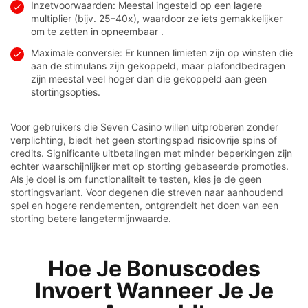
Inzetvoorwaarden: Meestal ingesteld op een lagere
multiplier (bijv. 25–40x), waardoor ze iets gemakkelijker
om te zetten in opneembaar .
Maximale conversie: Er kunnen limieten zijn op winsten die
aan de stimulans zijn gekoppeld, maar plafondbedragen
zijn meestal veel hoger dan die gekoppeld aan geen
stortingsopties.
Voor gebruikers die Seven Casino willen uitproberen zonder
verplichting, biedt het geen stortingspad risicovrije spins of
credits. Significante uitbetalingen met minder beperkingen zijn
echter waarschijnlijker met op storting gebaseerde promoties.
Als je doel is om functionaliteit te testen, kies je de geen
stortingsvariant. Voor degenen die streven naar aanhoudend
spel en hogere rendementen, ontgrendelt het doen van een
storting betere langetermijnwaarde.
Hoe Je Bonuscodes
Invoert Wanneer Je Je