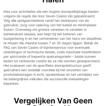
Kies voor activiteiten die een hogere doorspelbijdrage bieden
volgens de regels die door Seven Casino zijn gepubliceerd.
Volg alle spelgeschiedenis vanaf het dashboard van de
gebruiker, zorg voor naleving van het beleid en minimaliseer
fouten. Overweeg om grotere vereisten te verdelen in
beheersbare sessies, wat helpt bij het beheren van
budgettering in en het verminderen van het risico om deadlines
te missen die meestal tussen 7 en 30 dagen liggen. Bekijk de
FAQ van Seven Casino of klantenservice voor eventuele
uitsluitingen of technische details, zoals maximale inzetlimieten
per spin/ronde of beperkte spelcategorieën – beide kunnen
leiden tot verbeurde credits als ze niet worden gerespecteerd.
Het evalueren van de specifieke doorspelstructuur geeft
gebruikers een duidelijk voordeel bij het omzetten van
promotiebedragen in echt, opneembaar en het vermijden van
de belangrijkste valkuilen die succesvolle inwisselingen
beperken.
Vergelijken Van Geen