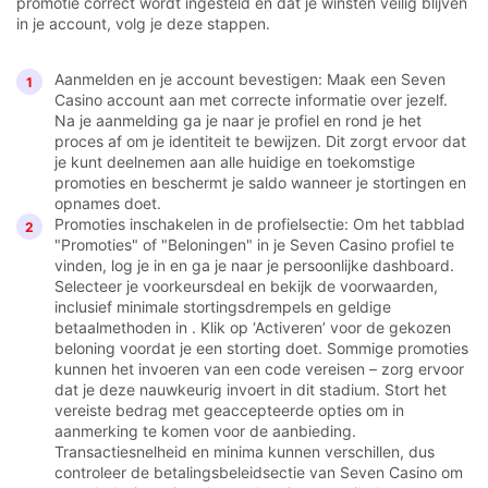
promotie correct wordt ingesteld en dat je winsten veilig blijven
in je account, volg je deze stappen.
Aanmelden en je account bevestigen: Maak een Seven
Casino account aan met correcte informatie over jezelf.
Na je aanmelding ga je naar je profiel en rond je het
proces af om je identiteit te bewijzen. Dit zorgt ervoor dat
je kunt deelnemen aan alle huidige en toekomstige
promoties en beschermt je saldo wanneer je stortingen en
opnames doet.
Promoties inschakelen in de profielsectie: Om het tabblad
"Promoties" of "Beloningen" in je Seven Casino profiel te
vinden, log je in en ga je naar je persoonlijke dashboard.
Selecteer je voorkeursdeal en bekijk de voorwaarden,
inclusief minimale stortingsdrempels en geldige
betaalmethoden in . Klik op ‘Activeren’ voor de gekozen
beloning voordat je een storting doet. Sommige promoties
kunnen het invoeren van een code vereisen – zorg ervoor
dat je deze nauwkeurig invoert in dit stadium. Stort het
vereiste bedrag met geaccepteerde opties om in
aanmerking te komen voor de aanbieding.
Transactiesnelheid en minima kunnen verschillen, dus
controleer de betalingsbeleidsectie van Seven Casino om