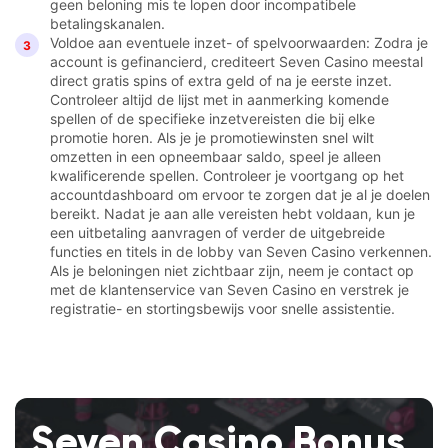
geen beloning mis te lopen door incompatibele
betalingskanalen.
Voldoe aan eventuele inzet- of spelvoorwaarden: Zodra je
account is gefinancierd, crediteert Seven Casino meestal
direct gratis spins of extra geld of na je eerste inzet.
Controleer altijd de lijst met in aanmerking komende
spellen of de specifieke inzetvereisten die bij elke
promotie horen. Als je je promotiewinsten snel wilt
omzetten in een opneembaar saldo, speel je alleen
kwalificerende spellen. Controleer je voortgang op het
accountdashboard om ervoor te zorgen dat je al je doelen
bereikt. Nadat je aan alle vereisten hebt voldaan, kun je
een uitbetaling aanvragen of verder de uitgebreide
functies en titels in de lobby van Seven Casino verkennen.
Als je beloningen niet zichtbaar zijn, neem je contact op
met de klantenservice van Seven Casino en verstrek je
registratie- en stortingsbewijs voor snelle assistentie.
Seven Casino Bonus