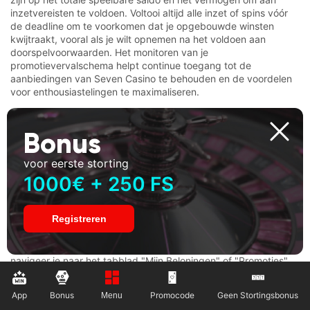
inzetvereisten te voldoen. Voltooi altijd alle inzet of spins vóór
de deadline om te voorkomen dat je opgebouwde winsten
kwijtraakt, vooral als je wilt opnemen na het voldoen aan
doorspelvoorwaarden. Het monitoren van je
promotievervalschema helpt continue toegang tot de
aanbiedingen van Seven Casino te behouden en de voordelen
voor enthousiastelingen te maximaliseren.
Bonus
Je Actieve Beloningen
Bijhouden In Je
voor eerste storting
1000€ + 250 FS
Spelersaccount
Registreren
Blijf op de hoogte van elke beloning die je hebt geclaimd bij
Seven Casino door gebruik te maken van het
accountdashboard. Nadat je een promotie hebt geactiveerd,
navigeer je naar het tabblad "Mijn Beloningen" of "Promoties"
binnen je profiel. Daar toont elke ontgrendelde stimulans
realtime informatie over de status ervan, zoals hoeveel is
App
Bonus
Promocode
Geen Stortingsbonus
Menu
gecrediteerd, wanneer het verloopt, hoeveel inzet er nog over