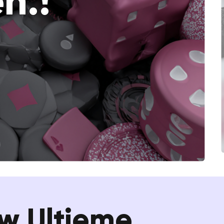
n.!
w Ultieme