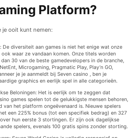
aming Platform?
 je ooit kunt nemen:
 De diversiteit aan games is niet het enige wat onze
r ook waar ze vandaan komen. Onze titels worden
 dan 30 van de beste gamedevelopers in de branche,
etEnt, Microgaming, Pragmatic Play, Play’n GO,
nneer je je aanmeldt bij Seven casino , ben je
dige graphics en eerlijk spel in alle categorieën.
kse Beloningen: Het is eerlijk om te zeggen dat
sino games spelen tot de gelukkigste mensen behoren,
d van het platform ongeëvenaard is. Nieuwe spelers
t een 225% bonus (tot een specifiek bedrag) en 327
 over hun eerste 3 stortingen. Er zijn ook dagelijkse
ande spelers, evenals 100 gratis spins zonder storting.