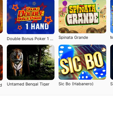
Spinata Grande
M
Double Bonus Poker 1 Hand
Sic Bo (Habanero)
S
Untamed Bengal Tiger
ed