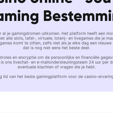
aming Bestemmi
r al je gamingdromen uitkomen. Het platform heeft een mob
lle slots, tafel-, virtuele, loterij- en livegames die je maa
games komt te zitten, zelfs niet als je elke dag een nieuwe
dat is nog niet eens het beste deel.
roles en encryptie om de persoonlijke en financiële gegev
 is ons livechat- en e-mailondersteuningsteam 24 uur per 
eventuele klachten of vragen die je hebt.
lid van het beste gamingplatform voor de casino-ervaring