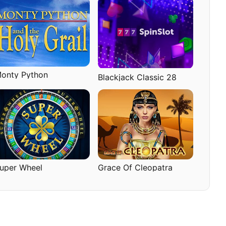
onty Python
Blackjack Classic 28
uper Wheel
Grace Of Cleopatra