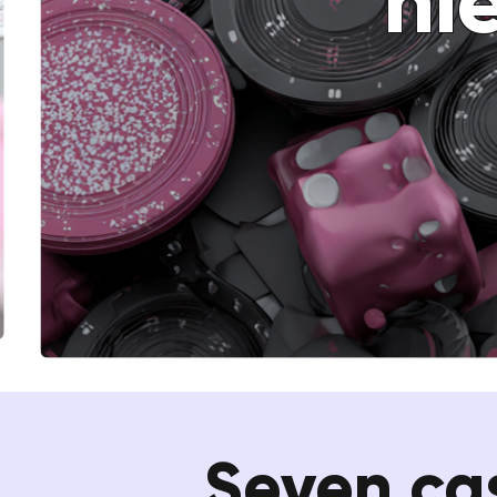
ni
Seven ca