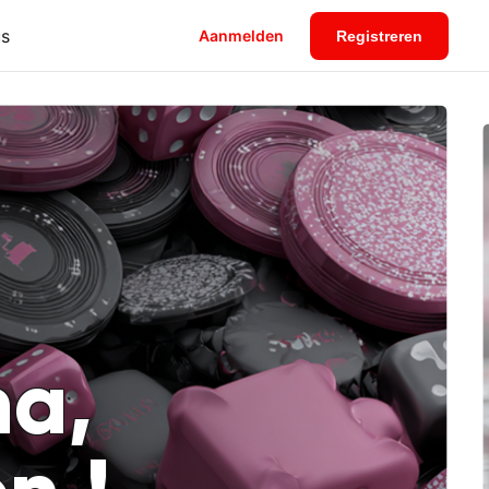
us
Aanmelden
Registreren
na,